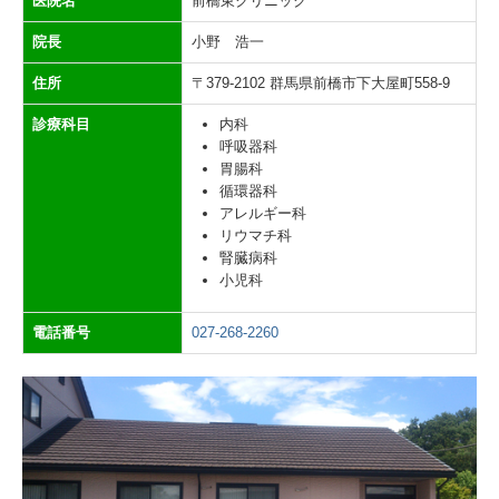
医院名
前橋東クリニック
院長
小野 浩一
住所
〒379-2102 群馬県前橋市下大屋町558-9
診療科目
内科
呼吸器科
胃腸科
循環器科
アレルギー科
リウマチ科
腎臓病科
小児科
電話番号
027-268-2260