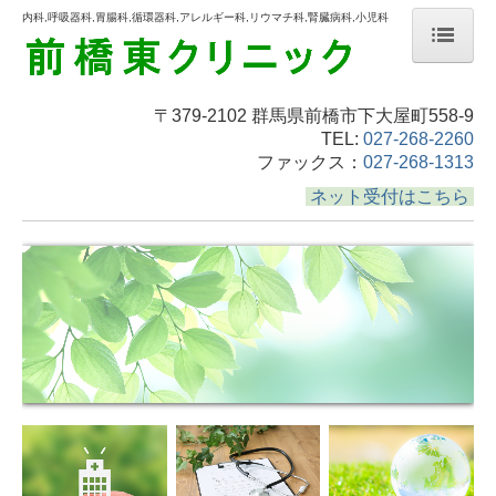
内科,呼吸器科,胃腸科,循環器科,アレルギー科,リウマチ科,腎臓病科,小児科
ホーム
〒379-2102 群馬県前橋市下大屋町558-9
当院について
TEL:
027-268-2260
ファックス：
027-268-1313
診療案内
ネット受付はこちら
交通案内
コラム
スタッフの募集