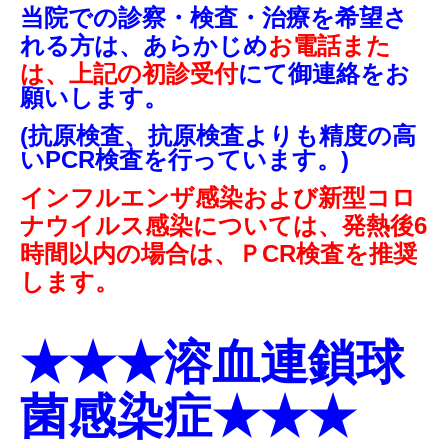
当院での診察・検査・治療を希望さ
れる方は、あらかじめ
お電話また
は、上記の初診受付
にて
御連絡
を
お
願いします。
(抗原検査、抗原検査よりも精
度の高
いPCR検査を行っています。)
インフルエンザ感染および新型コロ
ナウイルス感染については、発熱後6
時間以内の場合は、ＰCR検査を推奨
します。
★★★溶血連鎖球
菌感染症★★★